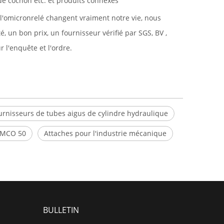
de cochon etc. et produits connexes
 l'omicronrelé changent vraiment notre vie, nous
+86 - 1
un bon prix, un fournisseur vérifié par SGS, BV ,
r l'enquête et l'ordre.
urnisseurs de tubes aigus de cylindre hydraulique
UMCO 50
Attaches pour l'industrie mécanique
BULLETIN