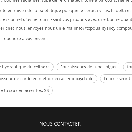
t, bobines radiantes, tube de réformateur, tube à parcours, naine 
té en raison de la paletétique puisque le corona-virus, le delta et
ssionnel d'usine fournissant vos produits avec une bonne qualité, 
ter chez nous, envoyez-nous un e-mail
info@topqualityalloy.com
pou
r répondre à vos besoins.
e hydraulique du cylindre
Fournisseurs de tubes aigus
fo
isseur de corde en métaux en acier inoxydable
Fournisseur 
e tuyaux en acier Hex SS
NOUS CONTACTER