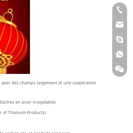
+86 - 1
info@to
Young.S
+86 - 1
2, avec des champs largement et une coopération
ttaches en acier inoxydable)
or of Titanium Products)