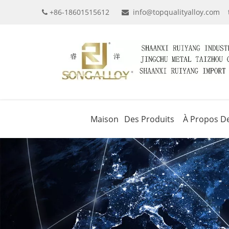
+86-18601515612
info@topqualityalloy.com


Maison
Des Produits
À Propos D