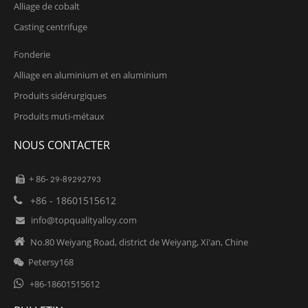
Alliage de cobalt
Casting centrifuge
Fonderie
Alliage en aluminium et en aluminium
Produits sidérurgiques
Produits muti-métaux
NOUS CONTACTER
+ 86-

29-89292793
+86 - 18601515612

info@topqualityalloy.com


No.80 Weiyang Road, district de Weiyang, Xi'an, Chine
Petersy168


+86-18601515612