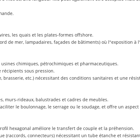
emande.
ires, les quais et les plates-formes offshore.
bord de mer, lampadaires, façades de bâtiments) où l"exposition à 
les usines chimiques, pétrochimiques et pharmaceutiques.
 récipients sous pression.
, brasserie, etc.) nécessitant des conditions sanitaires et une résis
es, murs-rideaux, balustrades et cadres de meubles.
ciliter le boulonnage, le serrage ou le soudage, et offre un aspect
rofil hexagonal améliore le transfert de couple et la préhension.
(raccords, connecteurs) nécessitant un tube étanche et résistant