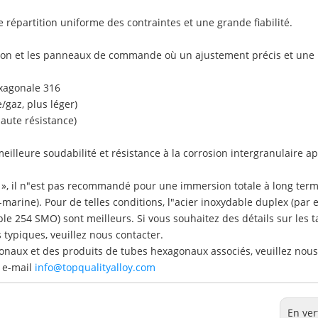
 répartition uniforme des contraintes et une grande fiabilité.
ulsion et les panneaux de commande où un ajustement précis et une
xagonale 316
/gaz, plus léger)
haute résistance)
illeure soudabilité et résistance à la corrosion intergranulaire a
e », il n"est pas recommandé pour une immersion totale à long ter
marine). Pour de telles conditions, l"acier inoxydable duplex (par
e 254 SMO) sont meilleurs. Si vous souhaitez des détails sur les ta
 typiques, veuillez nous contacter.
onaux et des produits de tubes hexagonaux associés, veuillez nous
 e-mail
info@topqualityalloy.com
En ver