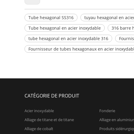
Tube hexagonal SS316
tuyau hexagonal en acie
Tube hexagonal en acier inoxydable
316 barre h
tube hexagonal en acier inoxydable 316
Fournis
Fournisseur de tubes hexagonaux en acier inoxydab
CATÉGORIE DE PRODUIT
Acier inoxydable
Fonderie
Alliage de titane et de titane
Alliage en alumini
Alliage de cobalt
Produits sidérurgi