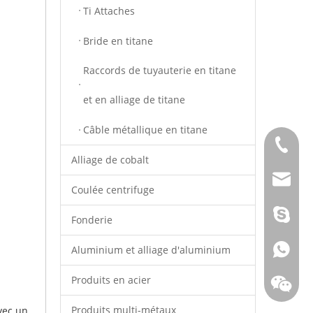
Ti Attaches
Bride en titane
Raccords de tuyauterie en titane
et en alliage de titane
Câble métallique en titane
+86 - 1
Alliage de cobalt
info@to
Coulée centrifuge
Young.S
Fonderie
+86 - 1
Aluminium et alliage d'aluminium
Produits en acier
Produits multi-métaux
vec un