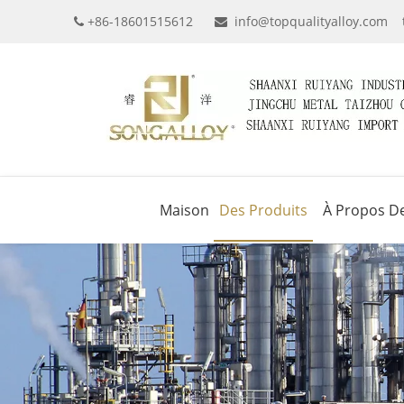
+86-18601515612
info@topqualityalloy.com


Maison
Des Produits
À Propos D