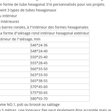
en forme de tube hexagonal 316 personnalisés pour vos projets.
ement 3 types de tubes hexagonaux
u intérieur
 intérieures
 barres rondes, à l"intérieur des formes hexagonales
la forme d"alésage rond intérieur hexagonal extérieur
térieur de l"alésage, mm
S46*24-36
S48*24-40
S50*25-40
S55*28-45
S60*33-50
S63*33-50
S65*38-55
S70*45-60
S75*50-65
S80*55-70
mme NO.1, poli ou brossé ou sablage
 5 mètres, une longueur fixe peut également être acceptée mais a