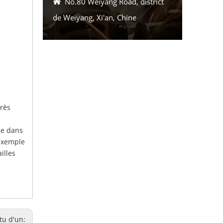
No.80 Weiyang Road, district

de Weiyang, Xi'an, Chine
près
me dans
 exemple
illes
tu d'un: