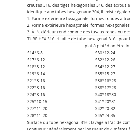
creuses 316, des tiges hexagonales 316, des écrous 
Identique aux tubes hexagonaux 304, il existe égal
1. Forme extérieure hexagonale, formes rondes à tro
2. Forme extérieure hexagonale, formes hexagonales
3. À l"extérieur rond comme des tuyaux ronds ou des
TUBE HEX 316 et taille de tube hexagonal 316L pour 
plat à plat*diamètre in
S14*6-8
S30*12-24
S17*6-12
S32*12-26
S18*8-12
S34*12-27
S19*6-14
S35*15-27
S21*8-16
S36*16*28
S22*8-16
S38*17*28
S24*8-16
S40*18*30
S25*10-15
S41*20*31
S27*11-20
S42*20-32
S28*11-20
S45*24-35
Surface du tube hexagonal 316 : lavage à l"acide co
Longueur : généralement par longueur de 4 mètres à