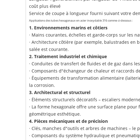
coût plus élevé
Service de coupe à longueur fourni suivant votre d
Applications des tubes hexagonaux en acier inoxydable 316 comme ci-dessous :
1. Environnements marins et côtiers
· Mains courantes, échelles et garde-corps sur les nav
· Architecture côtière (par exemple, balustrades en 
salée est courante.
2. Traitement industriel et chimique
· Conduites de transfert de fluides et de gaz dans 
· Composants d"échangeur de chaleur et raccords de
· Équipements de transformation alimentaire (laiterie
la corrosion.
3. Architectural et structurel
· Éléments structurels décoratifs – escaliers modern
· La forme hexagonale offre une surface plane pour fa
géométrique esthétique.
4. Pièces mécaniques et de précision
· Clés, manches d"outils et arbres de machines – le p
· Composants du système hydraulique et pneumatique 