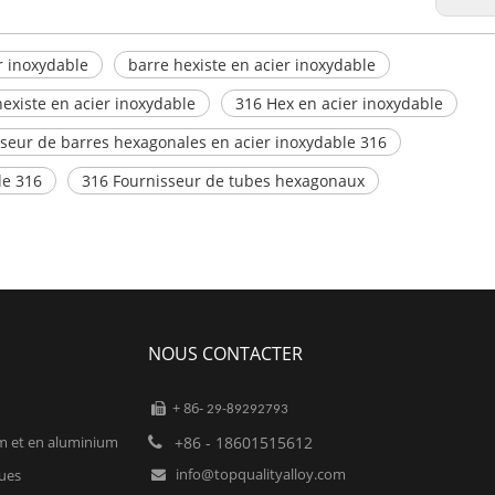
r inoxydable
barre hexiste en acier inoxydable
existe en acier inoxydable
316 Hex en acier inoxydable
seur de barres hexagonales en acier inoxydable 316
le 316
316 Fournisseur de tubes hexagonaux
NOUS CONTACTER
+ 86-

29-89292793
um et en aluminium
+86 - 18601515612

info@topqualityalloy.com
ques
