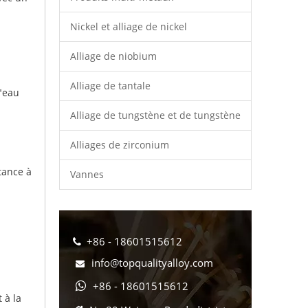
Nickel et alliage de nickel
Alliage de niobium
Alliage de tantale
l"eau
Alliage de tungstène et de tungstène
Alliages de zirconium
+86 - 1
tance à
Vannes
+86 - 18601515612

info@topqualityalloy.com

+86 - 18601515612

 à la