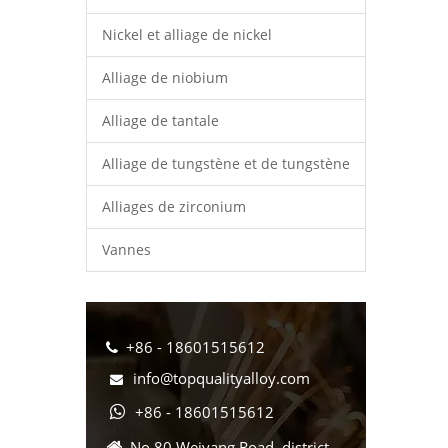
Nickel et alliage de nickel
Alliage de niobium
Alliage de tantale
Alliage de tungstène et de tungstène
Alliages de zirconium
Vannes
+86 - 18601515612

info@topqualityalloy.com

+86 - 18601515612

No.80 Weiyang Road, district
