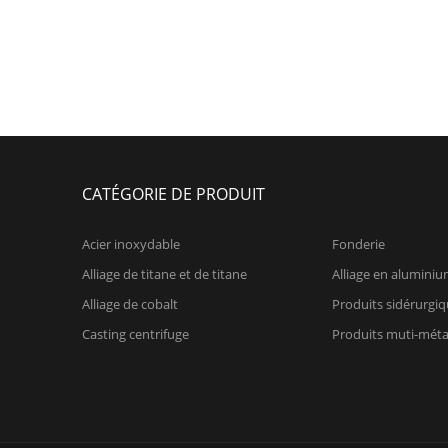
CATÉGORIE DE PRODUIT
Acier inoxydable
Fonderie
Alliage de titane et de titane
Alliage en alumini
Alliage de cobalt
Produits sidérurgi
Casting centrifuge
Produits muti-mét