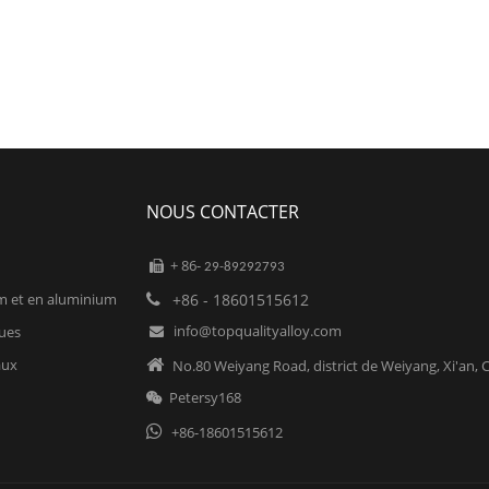
NOUS CONTACTER
+ 86-

29-89292793
um et en aluminium
+86 - 18601515612

info@topqualityalloy.com
ques

aux

No.80 Weiyang Road, district de Weiyang, Xi'an, 
Petersy168


+86-18601515612