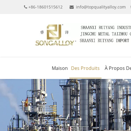
+86-18601515612
info@topqualityalloy.com


Maison
Des Produits
À Propos D